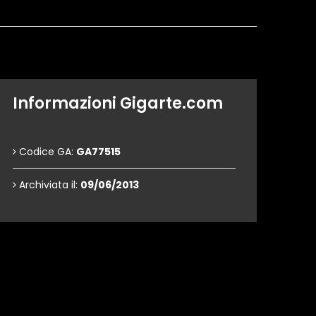
Informazioni Gigarte.com
Codice GA:
GA77515
Archiviata il:
09/06/2013