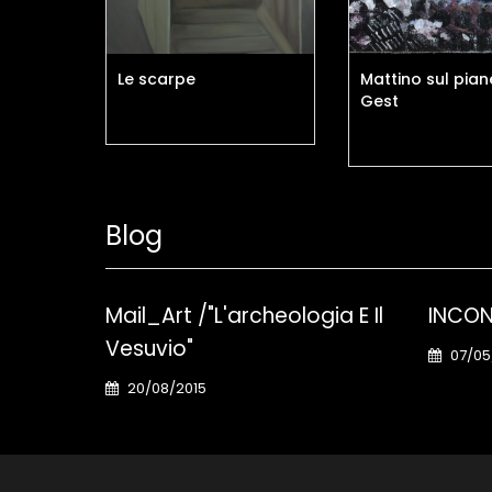
ettore
Le scarpe
Mattino sul pian
Gest
Blog
Mail_Art /"L'archeologia E Il
INCON
Vesuvio"
07/05
20/08/2015