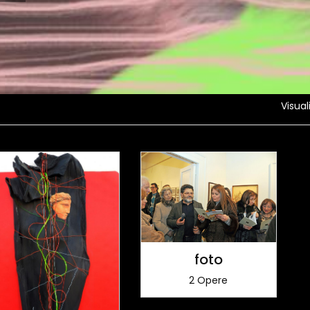
Visual
foto
2 Opere
RT)