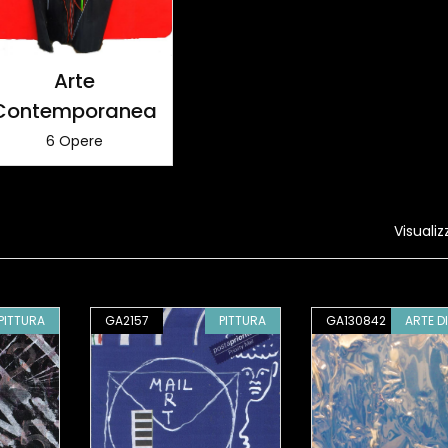
Arte
Contemporanea
6 Opere
Visualiz
PITTURA
GA2157
PITTURA
GA130842
ARTE D