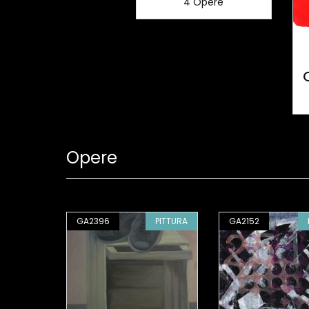
4 Opere
Opere
PITTURA
GA2396
PITTURA
GA2152