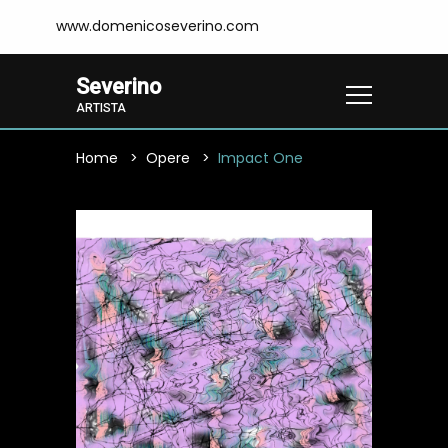
www.domenicoseverino.com
Severino
ARTISTA
Home
Opere
Impact One