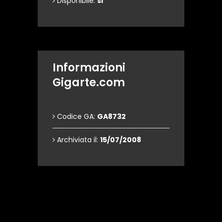
Disponibile:
si
Informazioni
Gigarte.com
Codice GA:
GA8732
Archiviata il:
15/07/2008