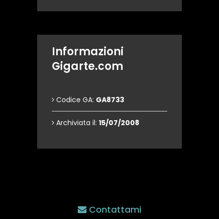
Informazioni
Gigarte.com
Codice GA:
GA8733
Archiviata il:
15/07/2008
Contattami