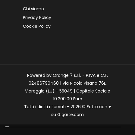
Chi siamo
Privacy Policy
Cookie Policy
Powered by Orange 7 s.r.l. - P.IVA e C.F.
02486790468 | Via Nicola Pisano 76L,
Viareggio (LU) - 55049 | Capitale Sociale
10.200,00 Euro
Tutti i diritti riservati - 2026 © Fatto con
♥
su
Gigarte.com
Le tue preferenze relative alla privacy